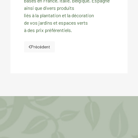
basés en France, Italie, Belgique, Espagne
ainsi que divers produits
liés à la plantation et la décoration
de vos jardins et espaces verts
à des prix préférentiels.
Précédent
Article précédent : Gros sujets